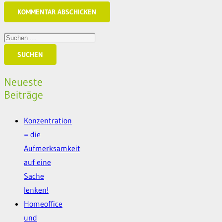
KOMMENTAR ABSCHICKEN
Suchen
nach:
Neueste
Beiträge
Konzentration
= die
Aufmerksamkeit
auf eine
Sache
lenken!
Homeoffice
und